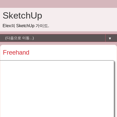
SketchUp
Elex의 SketchUp 가이드.
▼
Freehand