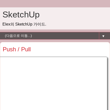
SketchUp
Elex의 SketchUp 가이드.
▼
Push / Pull