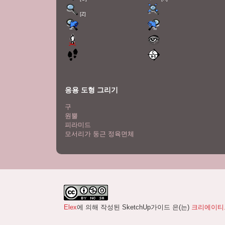
[Z]
응용 도형 그리기
구
원뿔
피라미드
모서리가 둥근 정육면체
Elex
에 의해 작성된
SketchUp가이드
은(는)
크리에이티브