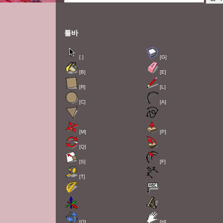
툴바
[ ]
[G]
[B]
[E]
[R]
[L]
[C]
[A]
[M]
[P]
[Q]
[S]
[F]
[T]
[O]
[H]