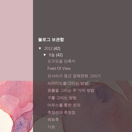
블로그 보관함
▼
2012
(42)
▼
8월
(42)
도구모음 단축키
Field Of View
모서리가 둥근 정육면체 그리기
피라미드를 그리는 방법
원뿔을 그리는 두 가지 방법
구를 그리는 방법
마우스를 통한 조작
추정선과 추정점
좌표축
기초