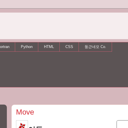
ortran
Python
HTML
CSS
둥근네모 Co.
Move