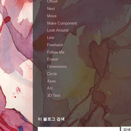
Offset
Next
Move
Make Component
Look Around
Line
Freehand
Follow Me
Eraser
Dimensions
Circle
Axes
Arc
3D Text
이 블로그 검색